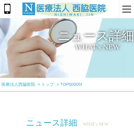
togg
navi
ニュース詳細
WHAT's NEW
医療法人西脇医院
>
トップ
>
TOP00005f
ニュース詳細
WHAT's NEW